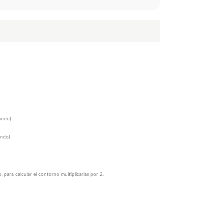
rando)
ando)
, para calcular el contorno multiplicarlas por 2.