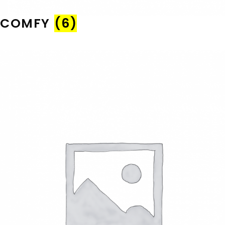
COMFY
(6)