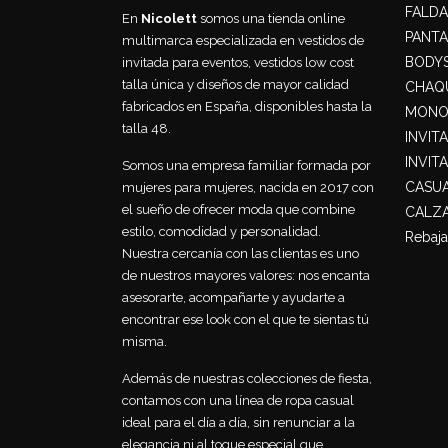
FALDA
En
Nicolett
somos una tienda online
PANT
multimarca especializada en vestidos de
BODY
invitada para eventos, vestidos low cost
talla única y diseños de mayor calidad
CHAQU
fabricados en España, disponibles hasta la
MONO
talla 48.
INVIT
INVIT
Somos una empresa familiar formada por
CASU
mujeres para mujeres, nacida en 2017 con
el sueño de ofrecer moda que combine
CALZ
estilo, comodidad y personalidad.
Rebaja
Nuestra cercanía con las clientas es uno
de nuestros mayores valores: nos encanta
asesorarte, acompañarte y ayudarte a
encontrar ese look con el que te sientas tú
misma.
Además de nuestras colecciones de fiesta,
contamos con una línea de ropa casual
ideal para el día a día, sin renunciar a la
elegancia ni al toque especial que