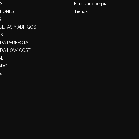
S
Finalizar compra
ALONES
Tienda
S
ETAS Y ABRIGOS
S
ADA PERFECTA
ADA LOW COST
AL
ADO
s