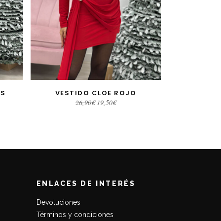
AS
VESTIDO CLOE ROJO
S
AÑADIR AL CARRITO
El
El
26,90
€
19,50
€
precio
precio
original
actual
era:
es:
26,90€.
19,50€.
ENLACES DE INTERÉS
Devoluciones
Términos y condiciones