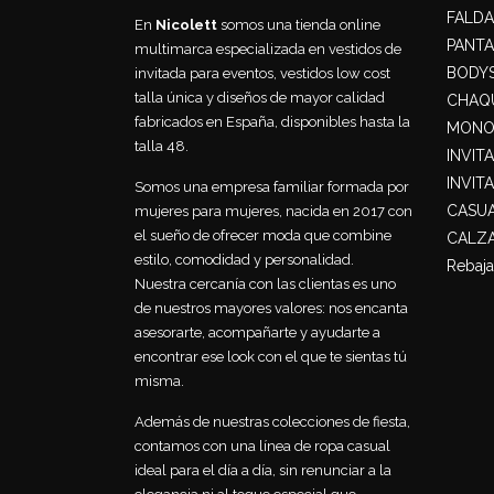
FALDA
En
Nicolett
somos una tienda online
PANT
multimarca especializada en vestidos de
BODY
invitada para eventos, vestidos low cost
talla única y diseños de mayor calidad
CHAQU
fabricados en España, disponibles hasta la
MONO
talla 48.
INVIT
INVIT
Somos una empresa familiar formada por
CASU
mujeres para mujeres, nacida en 2017 con
el sueño de ofrecer moda que combine
CALZ
estilo, comodidad y personalidad.
Rebaja
Nuestra cercanía con las clientas es uno
de nuestros mayores valores: nos encanta
asesorarte, acompañarte y ayudarte a
encontrar ese look con el que te sientas tú
misma.
Además de nuestras colecciones de fiesta,
contamos con una línea de ropa casual
ideal para el día a día, sin renunciar a la