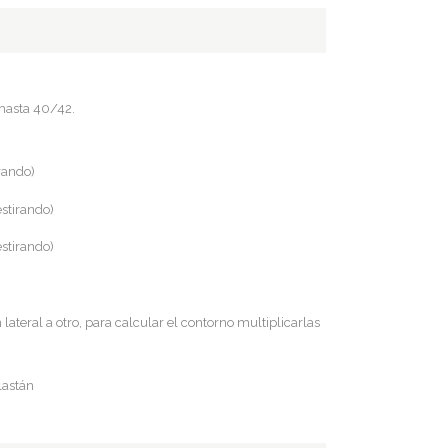
hasta 40/42.
irando)
estirando)
estirando)
lateral a otro, para calcular el contorno multiplicarlas
lastán