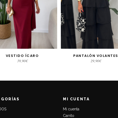
VESTIDO ÍCARO
PANTALÓN VOLANTE
LECCIONAR OPCIONES
SELECCIONAR OPCIONE
39,90
€
29,90
€
EGORÍAS
MI CUENTA
DOS
Mi cuenta
Carrito