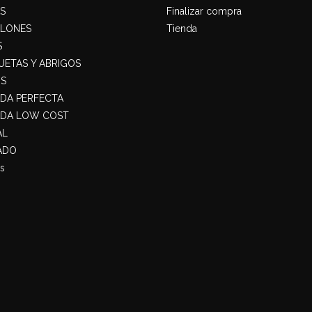
S
Finalizar compra
ALONES
Tienda
S
ETAS Y ABRIGOS
S
ADA PERFECTA
ADA LOW COST
AL
ADO
s