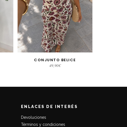
S
CONJUNTO BELICE
S
SELECCIONAR OPCIONES
49,90
€
ENLACES DE INTERÉS
Devoluciones
Términos y condiciones