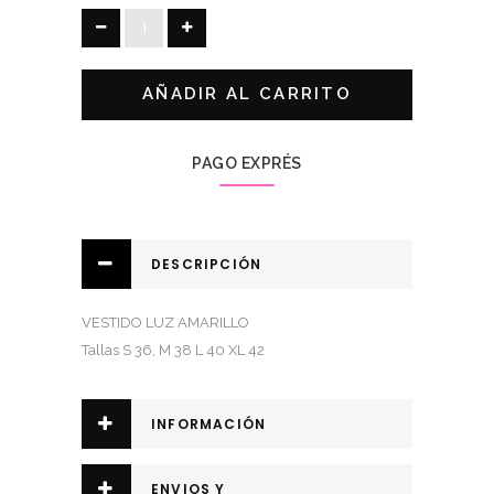
hasta
VESTIDO
99,00€
LUZ
AMARILLO
AÑADIR AL CARRITO
quantity
PAGO EXPRÉS
DESCRIPCIÓN
VESTIDO LUZ AMARILLO
Tallas S 36, M 38 L 40 XL 42
INFORMACIÓN
ADICIONAL
ENVIOS Y