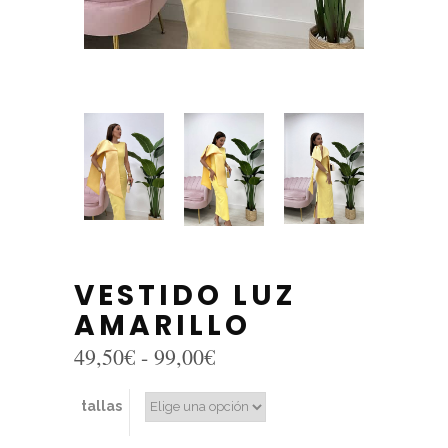
VESTIDO LUZ
AMARILLO
Rango
49,50
€
-
99,00
€
de
precios:
tallas
desde
49,50€