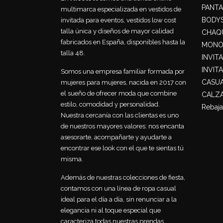
PANT
multimarca especializada en vestidos de
BODY
invitada para eventos, vestidos low cost
talla única y diseños de mayor calidad
CHAQU
fabricados en España, disponibles hasta la
MONO
talla 48.
INVIT
INVIT
Somos una empresa familiar formada por
CASU
mujeres para mujeres, nacida en 2017 con
el sueño de ofrecer moda que combine
CALZ
estilo, comodidad y personalidad.
Rebaja
Nuestra cercanía con las clientas es uno
de nuestros mayores valores: nos encanta
asesorarte, acompañarte y ayudarte a
encontrar ese look con el que te sientas tú
misma.
Además de nuestras colecciones de fiesta,
contamos con una línea de ropa casual
ideal para el día a día, sin renunciar a la
elegancia ni al toque especial que
caracteriza todas nuestras prendas.