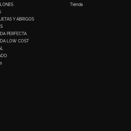
ALONES
Tienda
S
ETAS Y ABRIGOS
S
ADA PERFECTA
ADA LOW COST
AL
ADO
s