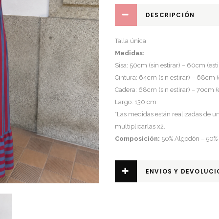
DESCRIPCIÓN
Talla única
Medidas:
Sisa: 50cm (sin estirar) – 60cm (est
Cintura: 64cm (sin estirar) – 68cm (
Cadera: 68cm (sin estirar) – 70cm (
Largo: 130 cm
*Las medidas están realizadas de un 
multiplicarlas x2.
Composición:
50% Algodón – 50% 
ENVIOS Y DEVOLUCI