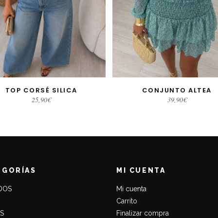
TOP CORSÉ SILICA
CONJUNTO ALTEA
LECCIONAR OPCIONES
SELECCIONAR OPCIONE
25,90
€
39,90
€
EGORÍAS
MI CUENTA
DOS
Mi cuenta
Carrito
S
Finalizar compra