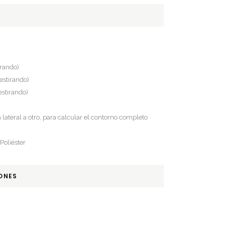
irando)
estirando)
estirando)
lateral a otro, para calcular el contorno completo
Poliéster
ONES