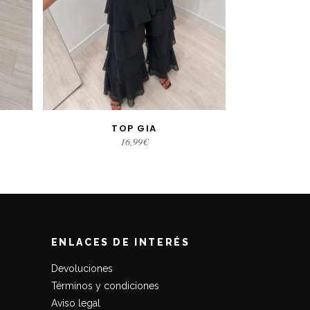
TOP GIA
S
SELECCIONAR OPCIONES
16,99
€
ENLACES DE INTERÉS
Devoluciones
Términos y condiciones
Aviso legal