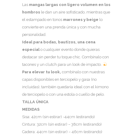
Las
mangas largas con ligero volumen en los
hombros
le dan un aire sofisticado, mientras que
el estampado en tonos
marrones
y beige
lo
convierte en una prenda única y con mucha
personalidad.
Ideal para bodas, bautizos, una cena
especial
o cualquier evento donde quieras
destacar sin perder tu toque chic. Combínalo con
tacones y un clutch para un look de impacto.
Para elevar tu look,
combínalo con nuestras
capas disponibles en terciopelo y gasa (no
incluidas), también quedaría ideal con el kimono
de terciopelo o con una estola o cuello de pelo.
TALLA ÚNICA
MEDIDAS
Sisa: 42cm (sin estirar) -44cm (estirando)
Cintura: 32cm (sin estirar) – 38cm (estirando)
Cadera: 44cm (sin estirar) – 46cm (estirando)