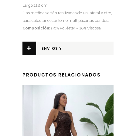
Largo:128 cm
*Las medidas están realizadas de un lateral a otro,
para calcular el contorno multiplicarlas por dos.
Composición:
90% Poliéster – 10% Viscosa
ENVIOS Y
DEVOLUCIONES
PRODUCTOS RELACIONADOS