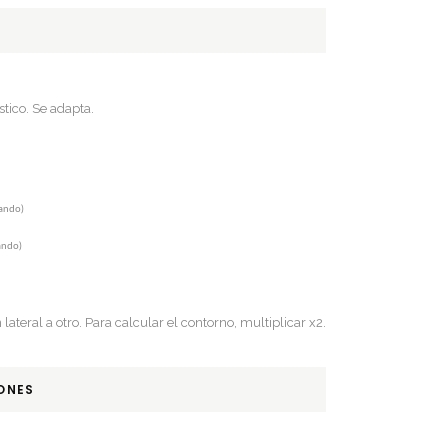
stico. Se adapta.
rando)
ando)
ateral a otro. Para calcular el contorno, multiplicar x2.
ONES