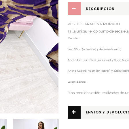
DESCRIPCIÓN
VESTIDO ARACENA MORADO
Talla única. Tejido punto de seda elá
Medidas:
Sisa: 36cm (sin estirar) y 46cm (estirando)
Ancho Cintura: 32cm (sin estirar) y 38cm (esti
Ancho Cadera: 48cm (sin estirar) y 52cm (estir
Largo: 130cm
*Las medidas están realizadas de un l
ENVIOS Y DEVOLUCI