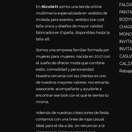
FALDA
En
Nicolett
somos una tienda online
PANT
multimarca especializada en vestidos de
BODY
invitada para eventos, vestidos low cost
talla única y diseños de mayor calidad
CHAQU
fabricados en España, disponibles hasta la
MONO
talla 48.
INVIT
INVIT
Somos una empresa familiar formada por
CASU
mujeres para mujeres, nacida en 2017 con
el sueño de ofrecer moda que combine
CALZ
estilo, comodidad y personalidad.
Rebaja
Nuestra cercanía con las clientas es uno
de nuestros mayores valores: nos encanta
asesorarte, acompañarte y ayudarte a
encontrar ese look con el que te sientas tú
misma.
Además de nuestras colecciones de fiesta,
contamos con una línea de ropa casual
ideal para el día a día, sin renunciar a la