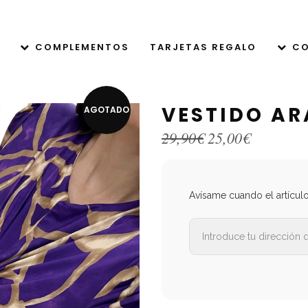
COMPLEMENTOS
TARJETAS REGALO
CO
VESTIDO A
AGOTADO
El
El
29,90
€
25,00
€
precio
precio
original
actual
era:
es:
29,90€.
25,00€.
Avísame cuando el artícul