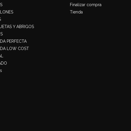
S
Finalizar compra
ALONES
Tienda
S
ETAS Y ABRIGOS
S
ADA PERFECTA
ADA LOW COST
AL
ADO
s