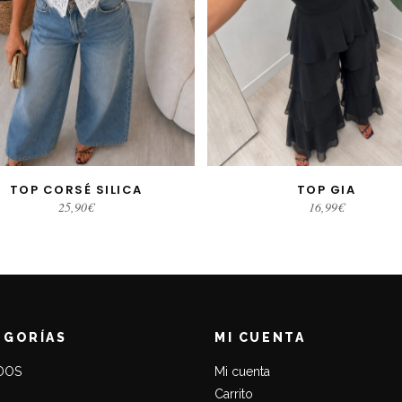
TOP CORSÉ SILICA
TOP GIA
LECCIONAR OPCIONES
SELECCIONAR OPCIONE
25,90
€
16,99
€
EGORÍAS
MI CUENTA
DOS
Mi cuenta
Carrito