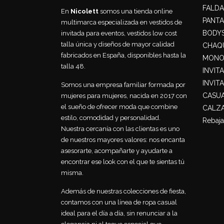
FALDA
En
Nicolett
somos una tienda online
PANT
multimarca especializada en vestidos de
BODY
invitada para eventos, vestidos low cost
talla única y diseños de mayor calidad
CHAQU
fabricados en España, disponibles hasta la
MONO
talla 48.
INVIT
INVIT
Somos una empresa familiar formada por
CASU
mujeres para mujeres, nacida en 2017 con
el sueño de ofrecer moda que combine
CALZ
estilo, comodidad y personalidad.
Rebaja
Nuestra cercanía con las clientas es uno
de nuestros mayores valores: nos encanta
asesorarte, acompañarte y ayudarte a
encontrar ese look con el que te sientas tú
misma.
Además de nuestras colecciones de fiesta,
contamos con una línea de ropa casual
ideal para el día a día, sin renunciar a la