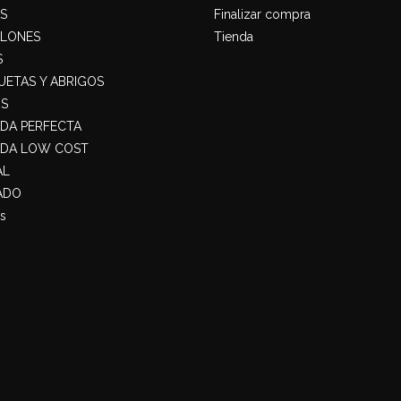
S
Finalizar compra
ALONES
Tienda
S
ETAS Y ABRIGOS
S
ADA PERFECTA
ADA LOW COST
AL
ADO
s