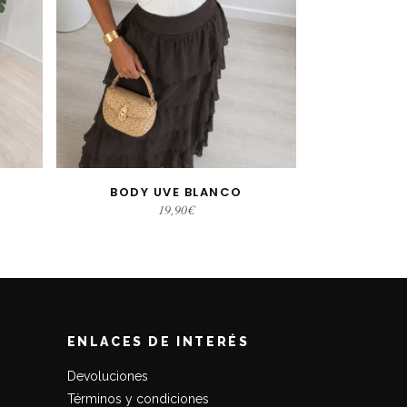
BODY UVE BLANCO
S
SELECCIONAR OPCIONES
19,90
€
ENLACES DE INTERÉS
Devoluciones
Términos y condiciones