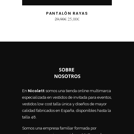
PANTALÓN RAYAS
El
El
29,90
€
25,00
€
precio
precio
original
actual
era:
es:
29,90€.
25,00€.
En
Nicolett
somos una tienda online multimarca
especializada en vestidos de invitada para eventos,
vestidos low cost talla única y diseños de mayor
calidad fabricados en España, disponibles hasta la
talla 48.
Somos una empresa familiar formada por