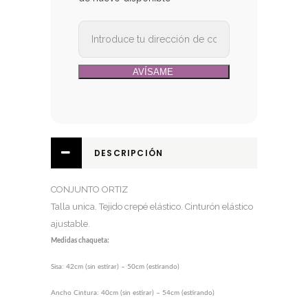
DESCRIPCIÓN
CONJUNTO ORTIZ
Talla unica. Tejido crepé elástico. Cinturón elástico
ajustable.
Medidas
chaqueta
:
Sisa: 42cm (sin estirar) – 50cm (estirando)
Ancho Cintura: 40cm (sin estirar) – 54cm (estirando)