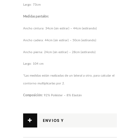
Largo: 73cm
Medidas
pantalón
:
Ancho cintura: 34cm (sin estirar) – 44cm (estirando)
Ancho cadera: 44cm (sin estirar) – 50cm (estirando)
Ancho pierna: 24cm (sin estirar) – 28cm (estirando)
Largo: 104 cm
*Las medidas están realizadas de un lateral a otro, para calcular el
contorno multiplicarlas por 2.
Composición:
92% Poliéster – 8% Elastán
ENVIOS Y
DEVOLUCIONES