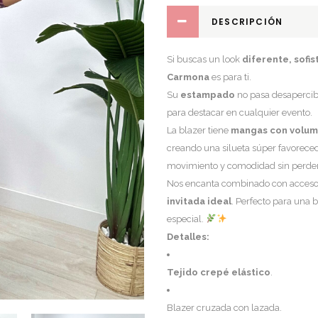
DESCRIPCIÓN
Si buscas un look
diferente, sofis
Carmona
es para ti.
Su
estampado
no pasa desapercibi
para destacar en cualquier evento.
La blazer tiene
mangas con volu
creando una silueta súper favoreced
movimiento y comodidad sin perder 
Nos encanta combinado con accesori
invitada ideal
. Perfecto para una 
especial.
Detalles:
Tejido crepé elástico
.
Blazer cruzada con lazada.