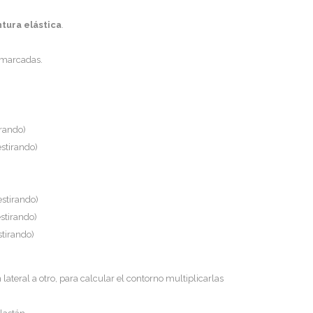
ntura elástica
.
marcadas.
irando)
estirando)
estirando)
stirando)
stirando)
lateral a otro, para calcular el contorno multiplicarlas