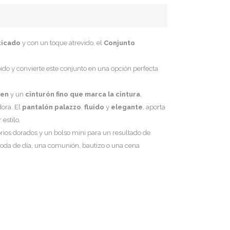
ticado
y con un toque atrevido, el
Conjunto
do y convierte este conjunto en una opción perfecta
men
y un
cinturón fino que marca la cintura
,
ora. El
pantalón palazzo
,
fluido
y
elegante
, aporta
estilo.
os dorados y un bolso mini para un resultado de
boda de día, una comunión, bautizo o una cena