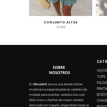
CONJUNTO ALTEA
SELECCIONAR OPCIONES
SE
39,90
€
CAT
VESTI
TOPS
FALDA
En
Nicolett
somos una tienda online
PANT
multimarca especializada en vestidos de
BODY
invitada para eventos, vestidos low cost
talla única y diseños de mayor calidad
CHAQU
fabricados en España, disponibles hasta la
MONO