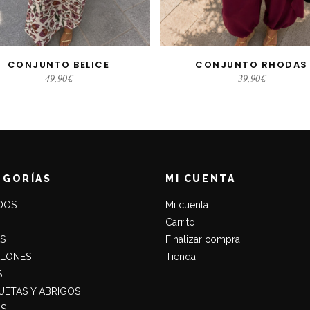
CONJUNTO BELICE
CONJUNTO RHODAS
LECCIONAR OPCIONES
AÑADIR AL CARRITO
49,90
€
39,90
€
EGORÍAS
MI CUENTA
DOS
Mi cuenta
Carrito
S
Finalizar compra
ALONES
Tienda
S
ETAS Y ABRIGOS
S