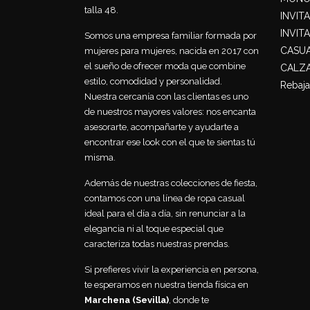
talla 48.
INVIT
INVIT
Somos una empresa familiar formada por
CASU
mujeres para mujeres, nacida en 2017 con
el sueño de ofrecer moda que combine
CALZ
estilo, comodidad y personalidad.
Rebaja
Nuestra cercanía con las clientas es uno
de nuestros mayores valores: nos encanta
asesorarte, acompañarte y ayudarte a
encontrar ese look con el que te sientas tú
misma.
Además de nuestras colecciones de fiesta,
contamos con una línea de ropa casual
ideal para el día a día, sin renunciar a la
elegancia ni al toque especial que
caracteriza todas nuestras prendas.
Si prefieres vivir la experiencia en persona,
te esperamos en nuestra tienda física en
Marchena (Sevilla)
, donde te