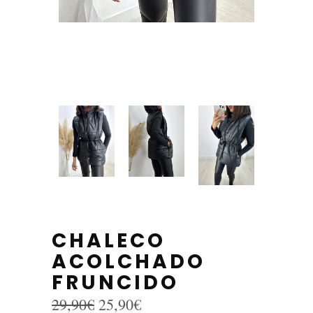
CHALECO
ACOLCHADO
FRUNCIDO
El
El
29,90
€
25,90
€