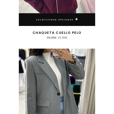
SELECCIONAR OPCIONES
CHAQUETA CUELLO PELO
El
El
39,90
€
19,99
€
precio
precio
original
actual
era:
es:
39,90€.
19,99€.