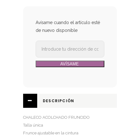
precio
precio
original
actual
era:
es:
29,90€.
25,90€.
Avísame cuando el artículo esté
de nuevo disponible
DESCRIPCIÓN
CHALECO ACOLCHADO FRUNCIDO
Talla única
Frunce ajustable en la cintura