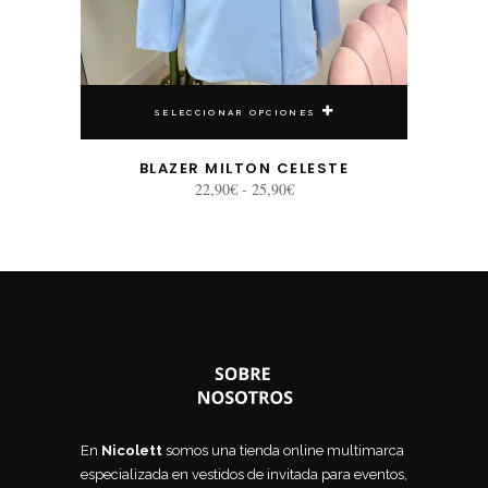
SELECCIONAR OPCIONES
BLAZER MILTON CELESTE
Rango
22,90
€
-
25,90
€
de
precios:
desde
22,90€
hasta
25,90€
En
Nicolett
somos una tienda online multimarca
especializada en vestidos de invitada para eventos,