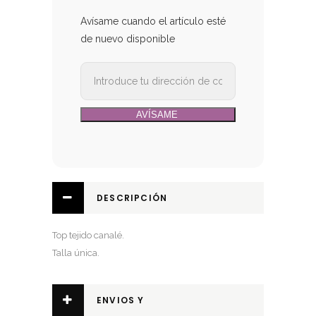
era:
es:
16,90€.
12,99€.
Avísame cuando el artículo esté
de nuevo disponible
DESCRIPCIÓN
Top tejido canalé.
Talla única.
ENVIOS Y