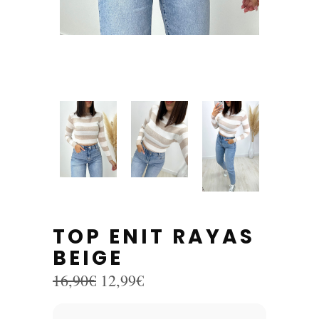
TOP ENIT RAYAS
BEIGE
El
El
16,90
€
12,99
€
precio
precio
original
actual