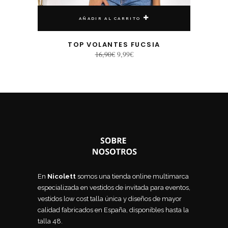
AÑADIR AL CARRITO
TOP VOLANTES FUCSIA
El
El
16,90
€
9,99
€
precio
precio
original
actual
era:
es:
16,90€.
9,99€.
En
Nicolett
somos una tienda online multimarca
especializada en vestidos de invitada para eventos,
vestidos low cost talla única y diseños de mayor
calidad fabricados en España, disponibles hasta la
talla 48.