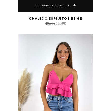
SELECCIONAR OPCIONES
CHALECO ESPEJITOS BEIGE
El
El
29,90
€
19,50
€
precio
precio
original
actual
era:
es:
29,90€.
19,50€.