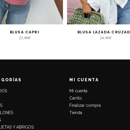
BLUSA CAPRI
BLUSA LAZADA CRUZA
AÑADIR AL CARRITO
SELECCIONAR OPCIONE
22,90
€
24,90
€
EGORÍAS
MI CUENTA
DOS
Mi cuenta
Carrito
S
Finalizar compra
ALONES
Tienda
S
ETAS Y ABRIGOS