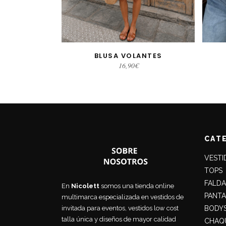
BLUSA VOLANTES
SELECCIONAR OPCIONES
16,90
€
CAT
VESTI
TOPS
FALDA
En
Nicolett
somos una tienda online
PANT
multimarca especializada en vestidos de
BODY
invitada para eventos, vestidos low cost
talla única y diseños de mayor calidad
CHAQU