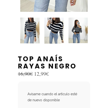
TOP ANAÍS
RAYAS NEGRO
El
El
16,90
€
12,99
€
precio
precio
original
actual
era:
es:
16,90€.
12,99€.
Avísame cuando el artículo esté
de nuevo disponible