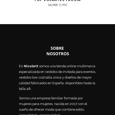
El
El
16,90
€
9,99
€
precio
precio
original
actual
era:
es:
16,90€.
9,99€.
En
Nicolett
somos una tienda online multimarca
especializada en vestidos de invitada para eventos,
vestidos low cost talla única y diseños de mayor
calidad fabricados en España, disponibles hasta la
talla 48.
Somos una empresa familiar formada por
mujeres para mujeres, nacida en 2017 con el
sueño de ofrecer moda que combine estilo,