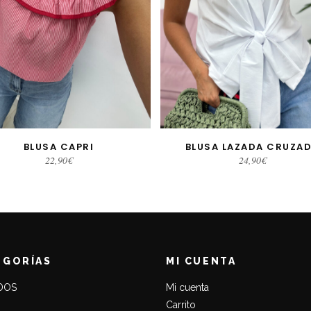
BLUSA CAPRI
BLUSA LAZADA CRUZA
AÑADIR AL CARRITO
SELECCIONAR OPCIONE
22,90
€
24,90
€
EGORÍAS
MI CUENTA
DOS
Mi cuenta
Carrito