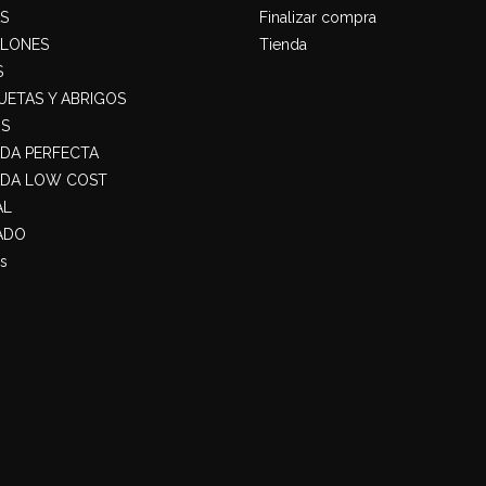
S
Finalizar compra
ALONES
Tienda
S
ETAS Y ABRIGOS
S
ADA PERFECTA
ADA LOW COST
AL
ADO
s