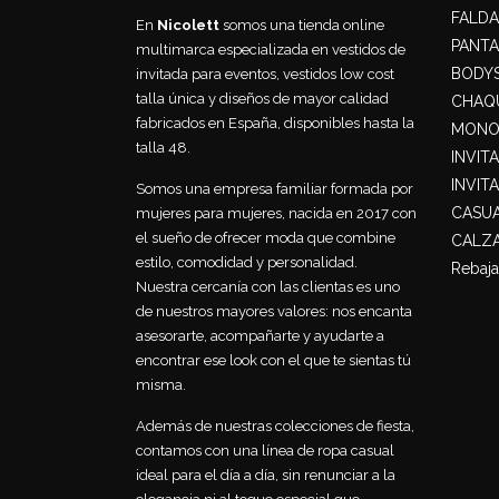
FALDA
En
Nicolett
somos una tienda online
PANT
multimarca especializada en vestidos de
BODY
invitada para eventos, vestidos low cost
talla única y diseños de mayor calidad
CHAQU
fabricados en España, disponibles hasta la
MONO
talla 48.
INVIT
INVIT
Somos una empresa familiar formada por
CASU
mujeres para mujeres, nacida en 2017 con
el sueño de ofrecer moda que combine
CALZ
estilo, comodidad y personalidad.
Rebaja
Nuestra cercanía con las clientas es uno
de nuestros mayores valores: nos encanta
asesorarte, acompañarte y ayudarte a
encontrar ese look con el que te sientas tú
misma.
Además de nuestras colecciones de fiesta,
contamos con una línea de ropa casual
ideal para el día a día, sin renunciar a la