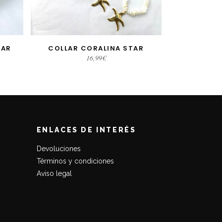
MAR
COLLAR CORALINA STAR
SELECCIONAR OPCIONES
16,99
€
ENLACES DE INTERÉS
Devoluciones
Términos y condiciones
Aviso legal