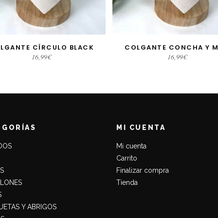
LGANTE CÍRCULO BLACK
COLGANTE CONCHA Y 
AÑADIR AL CARRITO
AÑADIR AL CARRITO
16,99
€
16,99
€
EGORÍAS
MI CUENTA
DOS
Mi cuenta
Carrito
S
Finalizar compra
ALONES
Tienda
S
ETAS Y ABRIGOS