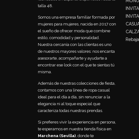
MONO
talla 48.
INVIT
INVIT
Somos una empresa familiar formada por
CASU
mujeres para mujeres, nacida en 2017 con
el sueño de ofrecer moda que combine
CALZ
estilo, comodidad y personalidad.
Rebaja
Nuestra cercanía con las clientas es uno
de nuestros mayores valores: nos encanta
asesorarte, acompañarte y ayudarte a
encontrar ese look con el que te sientas tú
misma.
Además de nuestras colecciones de fiesta,
contamos con una línea de ropa casual
ideal para el día a día, sin renunciar a la
elegancia ni al toque especial que
caracteriza todas nuestras prendas.
Si prefieres vivir la experiencia en persona,
te esperamos en nuestra tienda física en
Marchena (Sevilla)
, donde te