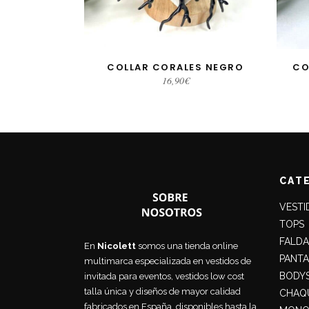
COLLAR CORALES NEGRO
CO
AÑADIR AL CARRITO
16,90
€
CAT
VESTI
TOPS
FALDA
En
Nicolett
somos una tienda online
PANT
multimarca especializada en vestidos de
BODY
invitada para eventos, vestidos low cost
talla única y diseños de mayor calidad
CHAQU
fabricados en España, disponibles hasta la