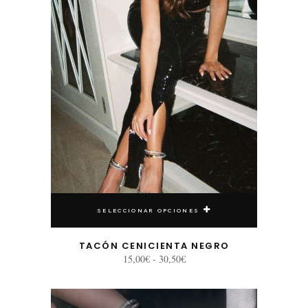
SELECCIONAR OPCIONES
TACÓN CENICIENTA NEGRO
Rango
15,00
€
-
30,50
€
de
precios:
desde
Este producto tiene múltiples variantes. Las opciones se pueden elegir en la página de producto
15,00€
hasta