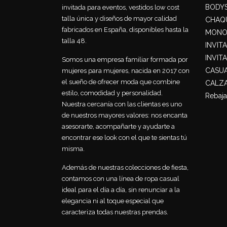
BODY
invitada para eventos, vestidos low cost
talla única y diseños de mayor calidad
CHAQU
fabricados en España, disponibles hasta la
MONO
talla 48.
INVIT
INVIT
Somos una empresa familiar formada por
CASU
mujeres para mujeres, nacida en 2017 con
el sueño de ofrecer moda que combine
CALZ
estilo, comodidad y personalidad.
Rebaja
Nuestra cercanía con las clientas es uno
de nuestros mayores valores: nos encanta
asesorarte, acompañarte y ayudarte a
encontrar ese look con el que te sientas tú
misma.
Además de nuestras colecciones de fiesta,
contamos con una línea de ropa casual
ideal para el día a día, sin renunciar a la
elegancia ni al toque especial que
caracteriza todas nuestras prendas.