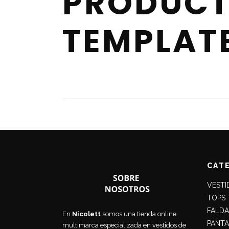
PRODUC
TEMPLATE
CAT
VESTI
TOPS
FALDA
En
Nicolett
somos una tienda online
PANT
multimarca especializada en vestidos de