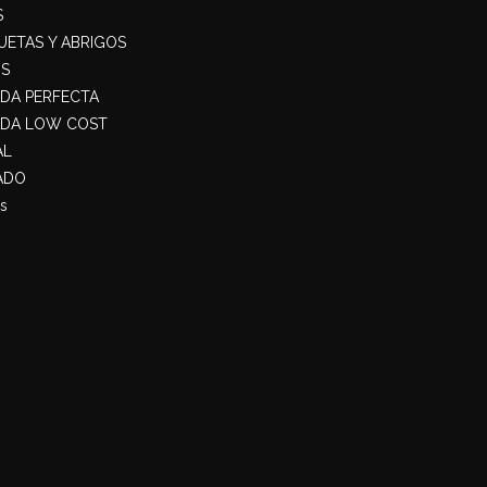
S
ETAS Y ABRIGOS
S
ADA PERFECTA
ADA LOW COST
AL
ADO
s