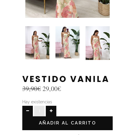
VESTIDO VANILA
El
El
39,90
€
29,00
€
precio
precio
original
actual
Hay existencias
era:
es:
VESTIDO
39,90€.
29,00€.
VANILA
AÑADIR AL CARRITO
quantity