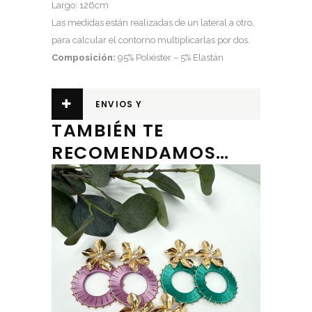
Largo: 126cm
Las medidas están realizadas de un lateral a otro,
para calcular el contorno multiplicarlas por dos.
Composición:
95% Poliéster – 5% Elastán
ENVIOS Y
TAMBIÉN TE
DEVOLUCIONES
RECOMENDAMOS…
Este producto tiene múltiples variantes. Las opciones se pueden elegir en la página de producto