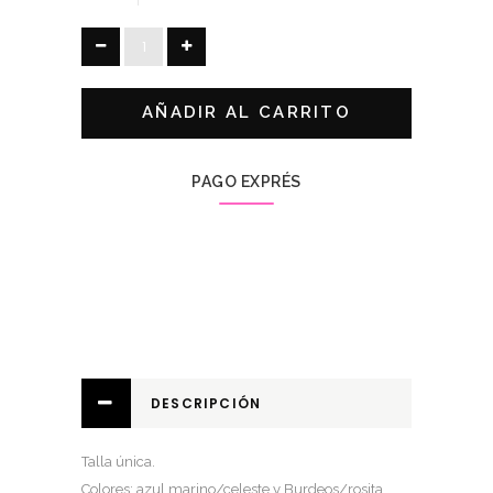
VESTIDO
ROSELLO
BICOLOR
AÑADIR AL CARRITO
quantity
PAGO EXPRÉS
DESCRIPCIÓN
Talla única.
Colores: azul marino/celeste y Burdeos/rosita