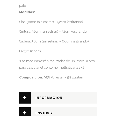
palo
Medidas:
Sisa: 36cm (sin estirar) – 52cm (estirando)
Cintura: 32cm (sin estirar) – 52cm (estirando)
Cadera: 36cm (sin estirar) – 66cm (estirando)
Largo: 160cm
*Las medidas están realizadas de un lateral a otro,
para calcular el contorno multiplicarlas x2.
Composición:
95% Poliéster – 5% Elastán
INFORMACIÓN
ADICIONAL
ENVIOS Y