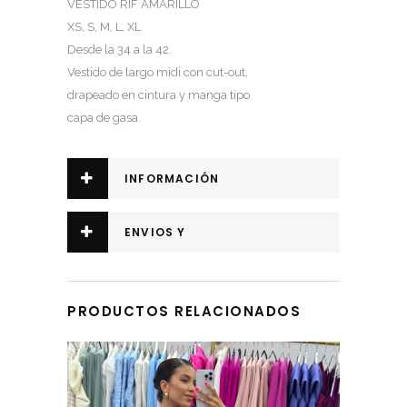
VESTIDO RIF AMARILLO
XS, S, M, L, XL
Desde la 34 a la 42.
Vestido de largo midi con cut-out,
drapeado en cintura y manga tipo
capa de gasa.
INFORMACIÓN
ADICIONAL
ENVIOS Y
DEVOLUCIONES
PRODUCTOS RELACIONADOS
Este producto tiene múltiples variantes. Las opciones se pueden elegir en la página de producto