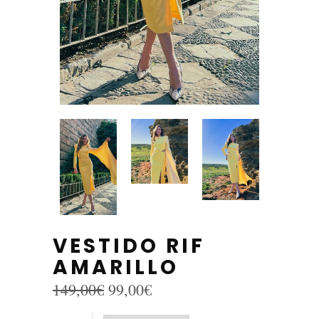
VESTIDO RIF
AMARILLO
El
El
149,00
€
99,00
€
precio
precio