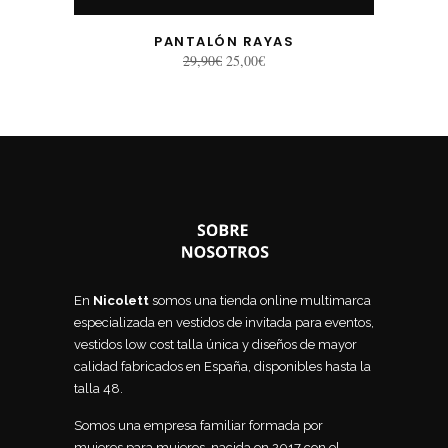
PANTALÓN RAYAS
El
El
29,90
€
25,00
€
precio
precio
original
actual
era:
es:
29,90€.
25,00€.
En
Nicolett
somos una tienda online multimarca
especializada en vestidos de invitada para eventos,
vestidos low cost talla única y diseños de mayor
calidad fabricados en España, disponibles hasta la
talla 48.
Somos una empresa familiar formada por
mujeres para mujeres, nacida en 2017 con el