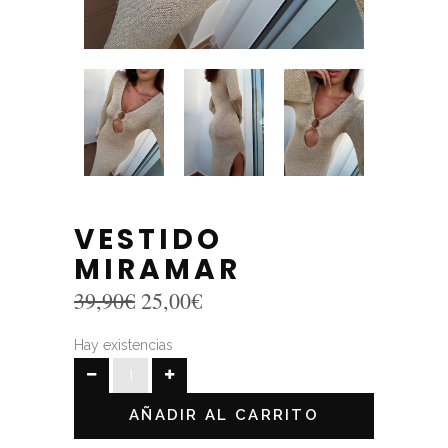
VESTIDO
MIRAMAR
El
El
39,90
€
25,00
€
precio
precio
original
actual
Hay existencias
era:
es:
VESTIDO
39,90€.
25,00€.
MIRAMAR
AÑADIR AL CARRITO
quantity