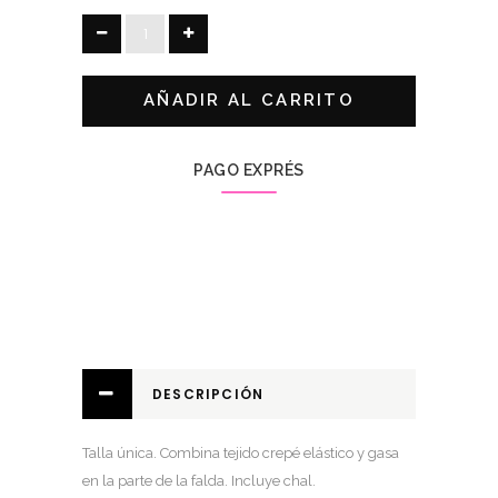
VESTIDO
LISTELOS
quantity
AÑADIR AL CARRITO
PAGO EXPRÉS
DESCRIPCIÓN
Talla única. Combina tejido crepé elástico y gasa
en la parte de la falda. Incluye chal.