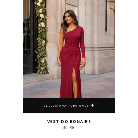
39,90€.
29,00€.
SELECCIONAR OPCIONES
VESTIDO BONAIRE
49,90
€