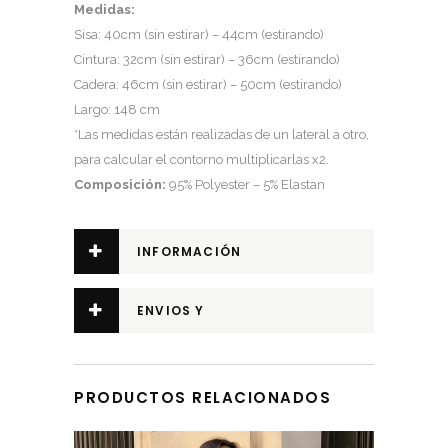
Medidas:
Sisa: 40cm (sin estirar) – 44cm (estirando)
Cintura: 32cm (sin estirar) – 36cm (estirando)
Cadera: 46cm (sin estirar) – 50cm (estirando)
Largo: 148 cm
*Las medidas están realizadas de un lateral a otro,
para calcular el contorno multiplicarlas x2.
Composición:
95% Polyester – 5% Elastan
INFORMACIÓN
ADICIONAL
ENVIOS Y
DEVOLUCIONES
PRODUCTOS RELACIONADOS
Este producto tiene múltiples variantes. Las opciones se pueden elegir en la página de producto