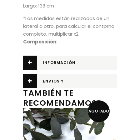
Largo: 138 cm
*Las medidas están realizadas de un
lateral a otro, para calcular el contorno
completo, multiplicar x2.
Composición
:
INFORMACIÓN
ADICIONAL
ENVIOS Y
TAMBIÉN TE
DEVOLUCIONES
RECOMENDAMOS…
AGOTADO