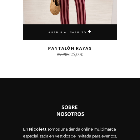
AÑADIR AL CARRITO
PANTALÓN RAYAS
El
El
29,90
€
25,00
€
precio
precio
original
actual
era:
es:
29,90€.
25,00€.
En
Nicolett
somos una tienda online multimarca
especializada en vestidos de invitada para eventos,