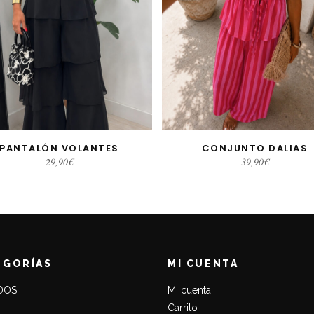
PANTALÓN VOLANTES
CONJUNTO DALIAS
LECCIONAR OPCIONES
AÑADIR AL CARRITO
29,90
€
39,90
€
EGORÍAS
MI CUENTA
DOS
Mi cuenta
Carrito