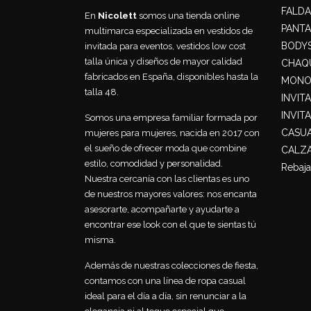
FALDA
En
Nicolett
somos una tienda online
PANT
multimarca especializada en vestidos de
BODY
invitada para eventos, vestidos low cost
talla única y diseños de mayor calidad
CHAQU
fabricados en España, disponibles hasta la
MONO
talla 48.
INVIT
INVIT
Somos una empresa familiar formada por
CASU
mujeres para mujeres, nacida en 2017 con
el sueño de ofrecer moda que combine
CALZ
estilo, comodidad y personalidad.
Rebaja
Nuestra cercanía con las clientas es uno
de nuestros mayores valores: nos encanta
asesorarte, acompañarte y ayudarte a
encontrar ese look con el que te sientas tú
misma.
Además de nuestras colecciones de fiesta,
contamos con una línea de ropa casual
ideal para el día a día, sin renunciar a la