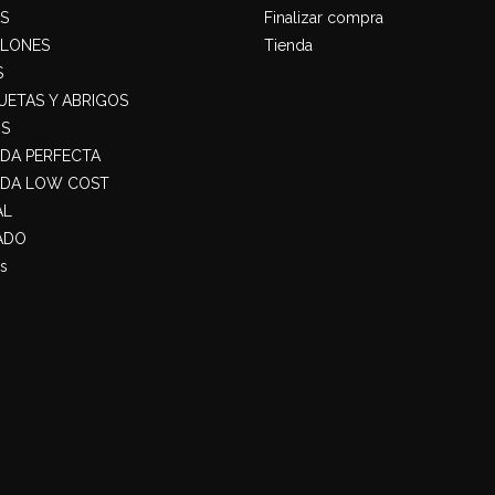
S
Finalizar compra
ALONES
Tienda
S
ETAS Y ABRIGOS
S
ADA PERFECTA
ADA LOW COST
AL
ADO
s