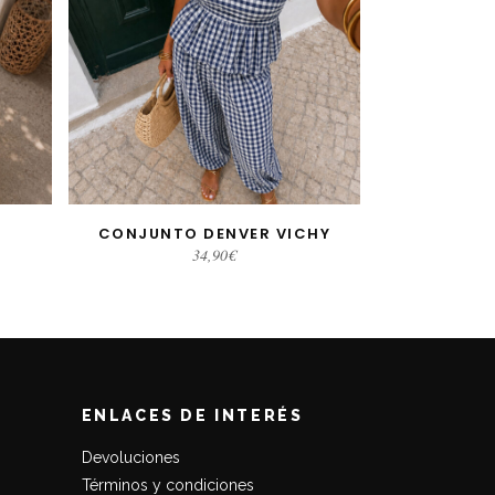
CONJUNTO DENVER VICHY
SELECCIONAR OPCIONES
34,90
€
ENLACES DE INTERÉS
Devoluciones
Términos y condiciones