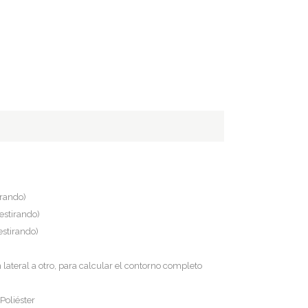
irando)
estirando)
estirando)
lateral a otro, para calcular el contorno completo
Poliéster