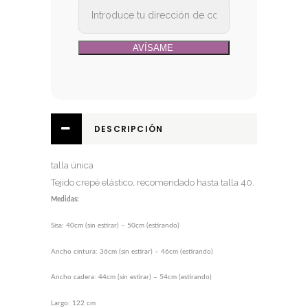
DESCRIPCIÓN
talla única
Tejido crepé elástico, recomendado hasta talla 40.
Medidas:
Sisa: 40cm (sin estirar) – 50cm (estirando)
Ancho cintura: 36cm (sin estirar) – 46cm (estirando)
Ancho cadera: 44cm (sin estirar) – 54cm (estirando)
Largo: 122 cm