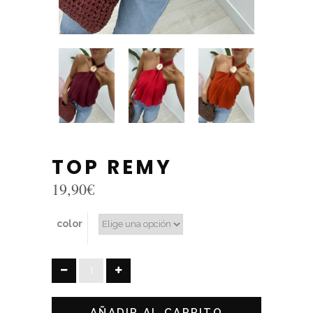
TOP REMY
19,90
€
color
TOP
REMY
quantity
AÑADIR AL CARRITO