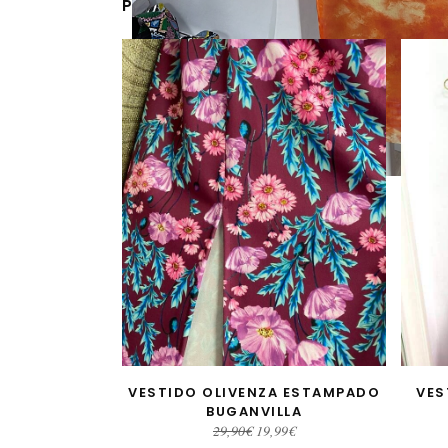
PRODUCTOS RELACIONADOS
VESTIDO OLIVENZA ESTAMPADO
VES
AÑADIR AL CARRITO
BUGANVILLA
El
El
29,90
€
19,99
€
precio
precio