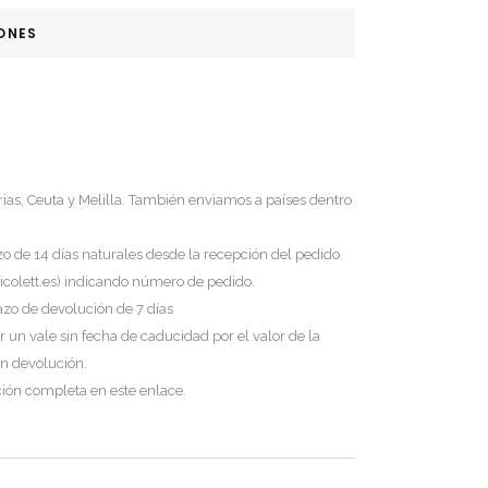
ONES
ias, Ceuta y Melilla. También enviamos a países dentro
 de 14 días naturales desde la recepción del pedido.
colett.es
) indicando número de pedido.
azo de devolución de 7 días
 un vale sin fecha de caducidad por el valor de la
n devolución.
ución completa
en este enlace
.