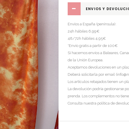
ENVIOS Y DEVOLUCI
Envíos a España (península):
24h hábiles 6,99€
48/72h hábiles 4,95€
*Envío gratis a partir de 100€
Sí hacemos envíos a Baleares, Canar
de la Unión Europea.
Aceptamos devoluciones en un plazo
Deberá solicitarla por email (
info@ni
Los artículos rebajados tienen un pl
La devolución podría gestionarse por
prenda. Los complementos no tiene
Consulta nuestra política de devol