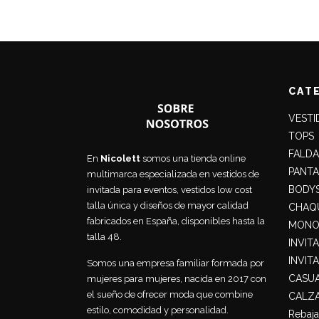
original
actual
era:
es:
29,90€.
19,99€.
CAT
VESTI
TOPS
FALDA
En
Nicolett
somos una tienda online
PANT
multimarca especializada en vestidos de
BODY
invitada para eventos, vestidos low cost
talla única y diseños de mayor calidad
CHAQU
fabricados en España, disponibles hasta la
MONO
talla 48.
INVIT
INVIT
Somos una empresa familiar formada por
CASU
mujeres para mujeres, nacida en 2017 con
el sueño de ofrecer moda que combine
CALZ
estilo, comodidad y personalidad.
Rebaja