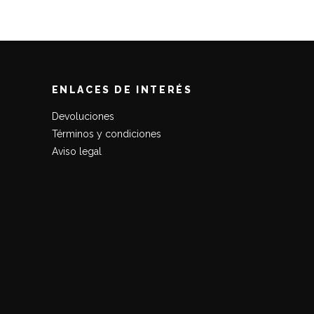
era:
es:
39,90€.
25,00€.
ENLACES DE INTERÉS
Devoluciones
Términos y condiciones
Aviso legal