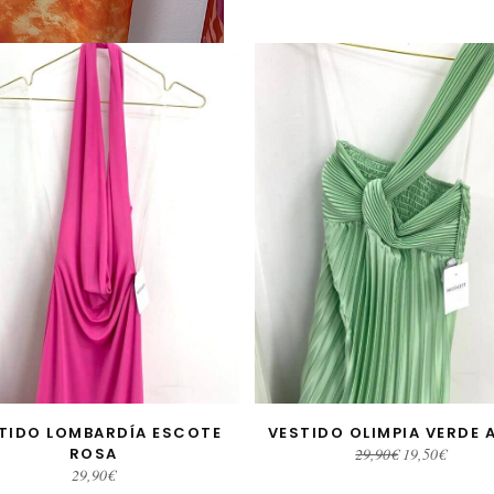
TIDO LOMBARDÍA ESCOTE
VESTIDO OLIMPIA VERDE 
AÑADIR AL CARRITO
AÑADIR AL CARRITO
El
El
ROSA
29,90
€
19,50
€
precio
precio
29,90
€
original
actual