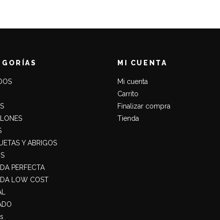
era:
es:
29,90€.
19,50€.
EGORÍAS
MI CUENTA
DOS
Mi cuenta
Carrito
S
Finalizar compra
ALONES
Tienda
S
ETAS Y ABRIGOS
S
ADA PERFECTA
ADA LOW COST
AL
ADO
s