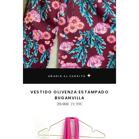
AÑADIR AL CARRITO
VESTIDO OLIVENZA ESTAMPADO
BUGANVILLA
El
El
29,90
€
19,99
€
precio
precio
original
actual
era:
es:
29,90€.
19,99€.