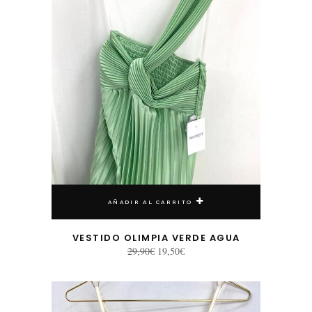
AÑADIR AL CARRITO
VESTIDO OLIMPIA VERDE AGUA
El
El
29,90
€
19,50
€
precio
precio
original
actual
era:
es:
29,90€.
19,50€.