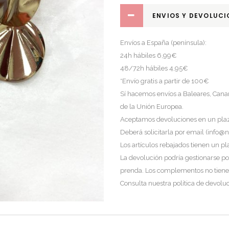
ENVIOS Y DEVOLUCI
Envíos a España (península):
24h hábiles 6,99€
48/72h hábiles 4,95€
*Envío gratis a partir de 100€
Sí hacemos envíos a Baleares, Canar
de la Unión Europea.
Aceptamos devoluciones en un plazo
Deberá solicitarla por email (
info@ni
Los artículos rebajados tienen un pl
La devolución podría gestionarse por
prenda. Los complementos no tiene
Consulta nuestra política de devol