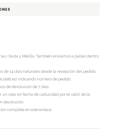
ONES
ias, Ceuta y Melilla. También enviamos a países dentro
 de 14 días naturales desde la recepción del pedido.
colett.es
) indicando número de pedido.
azo de devolución de 7 días
 un vale sin fecha de caducidad por el valor de la
n devolución.
ución completa
en este enlace
.