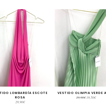
TIDO LOMBARDÍA ESCOTE
VESTIDO OLIMPIA VERDE 
AÑADIR AL CARRITO
AÑADIR AL CARRITO
El
El
ROSA
29,90
€
19,50
€
precio
precio
29,90
€
original
actual