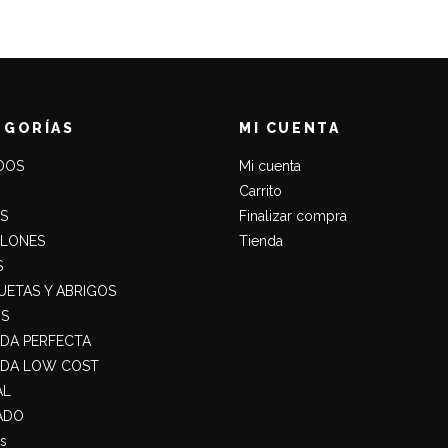
era:
es:
29,90€.
19,50€.
EGORÍAS
MI CUENTA
DOS
Mi cuenta
Carrito
S
Finalizar compra
ALONES
Tienda
S
ETAS Y ABRIGOS
S
ADA PERFECTA
ADA LOW COST
AL
ADO
s