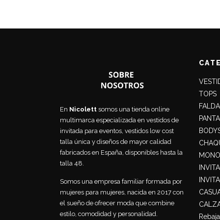
original
actual
era:
es:
29,90€.
19,99€.
CAT
VESTI
TOPS
FALDA
En
Nicolett
somos una tienda online
PANT
multimarca especializada en vestidos de
BODY
invitada para eventos, vestidos low cost
talla única y diseños de mayor calidad
CHAQU
fabricados en España, disponibles hasta la
MONO
talla 48.
INVIT
INVIT
Somos una empresa familiar formada por
CASU
mujeres para mujeres, nacida en 2017 con
el sueño de ofrecer moda que combine
CALZ
estilo, comodidad y personalidad.
Rebaja