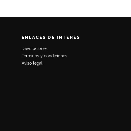
era:
es:
39,90€.
25,00€.
ENLACES DE INTERÉS
Devoluciones
Términos y condiciones
Aviso legal