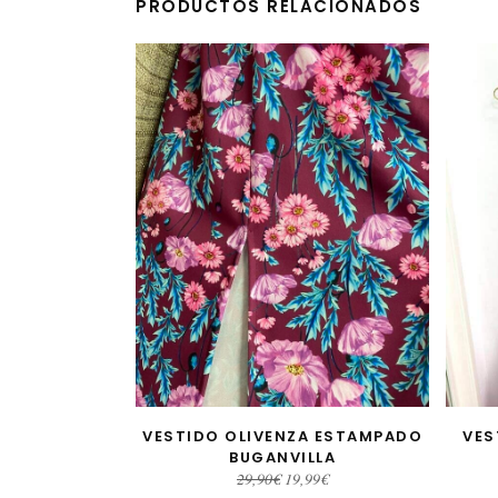
PRODUCTOS RELACIONADOS
VESTIDO OLIVENZA ESTAMPADO
VES
AÑADIR AL CARRITO
BUGANVILLA
El
El
29,90
€
19,99
€
precio
precio