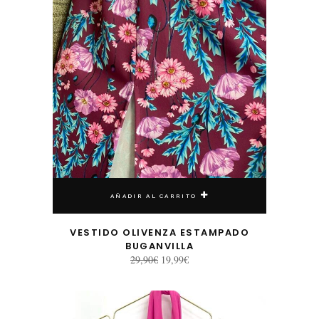
AÑADIR AL CARRITO
VESTIDO OLIVENZA ESTAMPADO
BUGANVILLA
El
El
29,90
€
19,99
€
precio
precio
original
actual
era:
es:
29,90€.
19,99€.