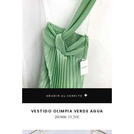
AÑADIR AL CARRITO
VESTIDO OLIMPIA VERDE AGUA
El
El
29,90
€
19,50
€
precio
precio
original
actual
era:
es:
29,90€.
19,50€.