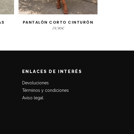
AS
PANTALÓN CORTO CINTURÓN
S
SELECCIONAR OPCIONES
19,90
€
ENLACES DE INTERÉS
Devoluciones
Términos y condiciones
Aviso legal