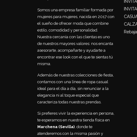
INVIT
INVIT
Somos una empresa familiar formada por
CASU
mujeres para mujeres, nacida en 2017 con
el sueño de ofrecer moda que combine
CALZ
estilo, comodidad y personalidad.
Rebaja
Nuestra cercanía con las clientas es uno
de nuestros mayores valores: nos encanta
asesorarte, acompañarte y ayudarte a
encontrar ese look con el que te sientas tú
misma.
Además de nuestras colecciones de fiesta,
contamos con una línea de ropa casual
ideal para el día a día, sin renunciar a la
elegancia ni al toque especial que
caracteriza todas nuestras prendas.
Si prefieres vivir la experiencia en persona,
te esperamos en nuestra tienda física en
Marchena (Sevilla)
, donde te
atenderemos con la misma pasión y