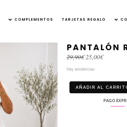
COMPLEMENTOS
TARJETAS REGALO
CO
PANTALÓN 
El
El
29,90
€
25,00
€
precio
precio
original
actual
Hay existencias
era:
es:
29,90€.
25,00€.
AÑADIR AL CARRIT
PAGO EXPR