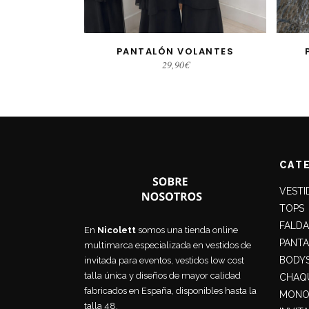
PANTALÓN VOLANTES
SELECCIONAR OPCIONES
SE
29,90
€
CAT
VESTI
TOPS
FALDA
En
Nicolett
somos una tienda online
PANT
multimarca especializada en vestidos de
BODY
invitada para eventos, vestidos low cost
talla única y diseños de mayor calidad
CHAQU
fabricados en España, disponibles hasta la
MONO
talla 48.