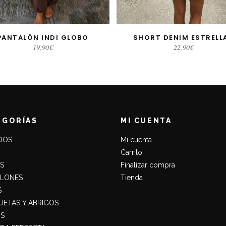
PANTALÓN INDI GLOBO
SHORT DENIM ESTRELL
LECCIONAR OPCIONES
SELECCIONAR OPCIONE
19,90
€
22,90
€
EGORÍAS
MI CUENTA
DOS
Mi cuenta
Carrito
S
Finalizar compra
ALONES
Tienda
S
ETAS Y ABRIGOS
S