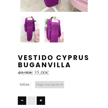
VESTIDO CYPRUS
BUGANVILLA
El
El
49,90
€
35,00
€
precio
precio
original
actual
tallas
era:
es:
49,90€.
35,00€.
VESTIDO
CYPRUS