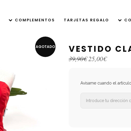
COMPLEMENTOS
TARJETAS REGALO
CO
VESTIDO CL
AGOTADO
El
El
39,90
€
25,00
€
precio
precio
original
actual
era:
es:
39,90€.
25,00€.
Avísame cuando el artícul