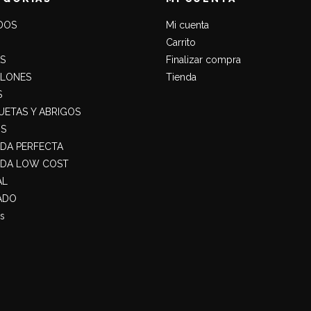
DOS
Mi cuenta
Carrito
S
Finalizar compra
ALONES
Tienda
S
ETAS Y ABRIGOS
S
ADA PERFECTA
ADA LOW COST
AL
ADO
s