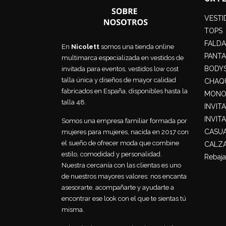
VESTI
TOPS
FALDA
En
Nicolett
somos una tienda online
PANT
multimarca especializada en vestidos de
BODY
invitada para eventos, vestidos low cost
talla única y diseños de mayor calidad
CHAQU
fabricados en España, disponibles hasta la
MONO
talla 48.
INVIT
INVIT
Somos una empresa familiar formada por
CASU
mujeres para mujeres, nacida en 2017 con
el sueño de ofrecer moda que combine
CALZ
estilo, comodidad y personalidad.
Rebaja
Nuestra cercanía con las clientas es uno
de nuestros mayores valores: nos encanta
asesorarte, acompañarte y ayudarte a
encontrar ese look con el que te sientas tú
misma.