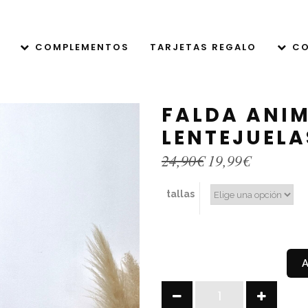
COMPLEMENTOS
TARJETAS REGALO
CO
FALDA ANIM
LENTEJUELA
El
El
24,90
€
19,99
€
precio
precio
original
actual
tallas
era:
es:
24,90€.
19,99€.
FALDA
ANIMAL