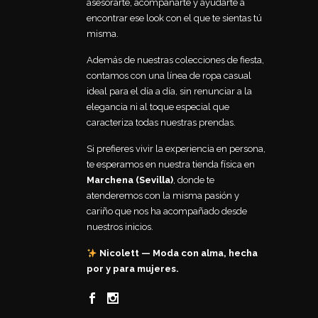
asesorarte, acompañarte y ayudarte a
encontrar ese look con el que te sientas tú
misma.
Además de nuestras colecciones de fiesta,
contamos con una línea de ropa casual
ideal para el día a día, sin renunciar a la
elegancia ni al toque especial que
caracteriza todas nuestras prendas.
Si prefieres vivir la experiencia en persona,
te esperamos en nuestra tienda física en
Marchena (Sevilla)
, donde te
atenderemos con la misma pasión y
cariño que nos ha acompañado desde
nuestros inicios.
Nicolett — Moda con alma, hecha
por y para mujeres.