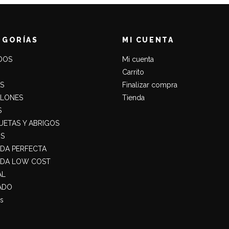
EGORÍAS
MI CUENTA
DOS
Mi cuenta
Carrito
S
Finalizar compra
ALONES
Tienda
S
ETAS Y ABRIGOS
S
ADA PERFECTA
ADA LOW COST
AL
ADO
s