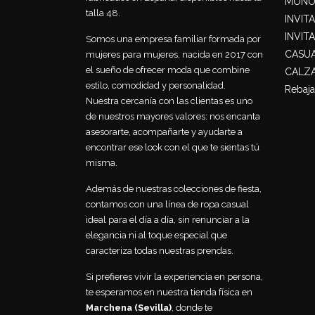
MONO
talla 48.
INVIT
INVIT
Somos una empresa familiar formada por
CASU
mujeres para mujeres, nacida en 2017 con
el sueño de ofrecer moda que combine
CALZ
estilo, comodidad y personalidad.
Rebaja
Nuestra cercanía con las clientas es uno
de nuestros mayores valores: nos encanta
asesorarte, acompañarte y ayudarte a
encontrar ese look con el que te sientas tú
misma.
Además de nuestras colecciones de fiesta,
contamos con una línea de ropa casual
ideal para el día a día, sin renunciar a la
elegancia ni al toque especial que
caracteriza todas nuestras prendas.
Si prefieres vivir la experiencia en persona,
te esperamos en nuestra tienda física en
Marchena (Sevilla)
, donde te