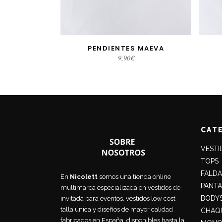
PENDIENTES MAEVA
AÑADIR AL CARRITO
9,90
€
CAT
VESTI
TOPS
FALDA
En
Nicolett
somos una tienda online
PANT
multimarca especializada en vestidos de
BODY
invitada para eventos, vestidos low cost
talla única y diseños de mayor calidad
CHAQU
fabricados en España, disponibles hasta la