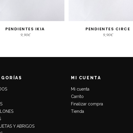
PENDIENTES IKIA
PENDIENTES CIRCE
AÑADIR AL CARRITO
AÑADIR AL CARRITO
9,90
€
9,90
€
EGORÍAS
MI CUENTA
DOS
Mi cuenta
Carrito
S
Finalizar compra
ALONES
Tienda
S
ETAS Y ABRIGOS