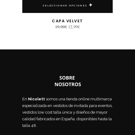
SELECCIONAR OPCIONES
CAPA VELVET
El
El
19,90
€
12,99
€
precio
precio
original
actual
era:
es:
19,90€.
12,99€.
En
Nicolett
somos una tienda online multimarca
especializada en vestidos de invitada para eventos,
vestidos low cost talla única y diseños de mayor
calidad fabricados en España, disponibles hasta la
talla 48.