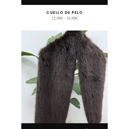
CUELLO DE PELO
Rango
12,99
€
-
16,90
€
de
precios:
desde
Este producto tiene múltiples variantes. Las opciones se pueden elegir en la página de producto
12,99€
hasta
16,90€