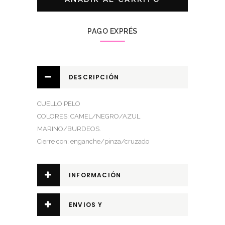
PAGO EXPRÉS
DESCRIPCIÓN
CUELLO PELO
COLORES: CAMEL/NEGRO/AZUL
MARINO/BURDEOS.
Cierre con: enganche/pinza/cruzado
INFORMACIÓN
ADICIONAL
ENVIOS Y