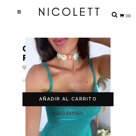
(0)
CHOKER FLORES
PASTEL
9,99
€
Hay existencias
AÑADIR AL CARRITO
PAGO EXPRÉS