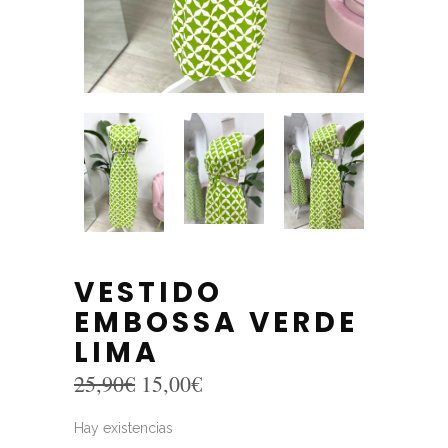
VESTIDO
EMBOSSA VERDE
LIMA
El
El
25,90
€
15,00
€
precio
precio
original
actual
Hay existencias