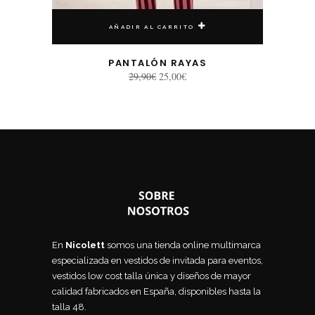
AÑADIR AL CARRITO
PANTALÓN RAYAS
El
El
29,90
€
25,00
€
precio
precio
original
actual
era:
es:
29,90€.
25,00€.
En
Nicolett
somos una tienda online multimarca
especializada en vestidos de invitada para eventos,
vestidos low cost talla única y diseños de mayor
calidad fabricados en España, disponibles hasta la
talla 48.