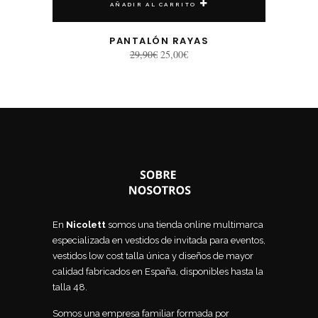
AÑADIR AL CARRITO
PANTALÓN RAYAS
El
El
29,90
€
25,00
€
precio
precio
original
actual
era:
es:
29,90€.
25,00€.
En
Nicolett
somos una tienda online multimarca
especializada en vestidos de invitada para eventos,
vestidos low cost talla única y diseños de mayor
calidad fabricados en España, disponibles hasta la
talla 48.
Somos una empresa familiar formada por