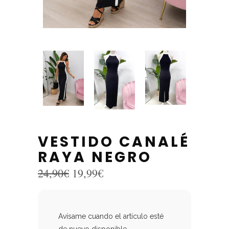
VESTIDO CANALÉ
RAYA NEGRO
El
El
24,90
€
19,99
€
precio
precio
original
actual
era:
es:
24,90€.
19,99€.
Avísame cuando el artículo esté
de nuevo disponible