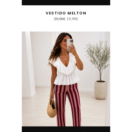
VESTIDO MELTON
El
El
29,90
€
19,99
€
precio
precio
original
actual
era:
es:
29,90€.
19,99€.