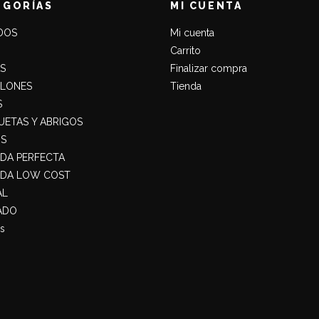
EGORÍAS
MI CUENTA
DOS
Mi cuenta
Carrito
S
Finalizar compra
ALONES
Tienda
S
ETAS Y ABRIGOS
S
ADA PERFECTA
ADA LOW COST
AL
ADO
s