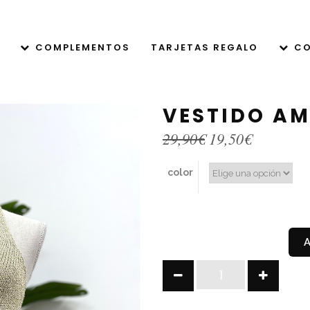
COMPLEMENTOS
TARJETAS REGALO
CO
VESTIDO A
El
El
29,90
€
19,50
€
precio
precio
original
actual
color
era:
es:
29,90€.
19,50€.
VESTIDO
AMARADOR
quantity