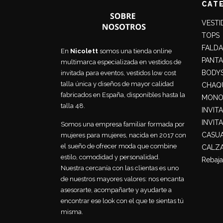
CAT
VESTI
TOPS
FALDA
En
Nicolett
somos una tienda online
PANT
multimarca especializada en vestidos de
BODY
invitada para eventos, vestidos low cost
talla única y diseños de mayor calidad
CHAQU
fabricados en España, disponibles hasta la
MONO
talla 48.
INVIT
INVIT
Somos una empresa familiar formada por
CASU
mujeres para mujeres, nacida en 2017 con
el sueño de ofrecer moda que combine
CALZ
estilo, comodidad y personalidad.
Rebaja
Nuestra cercanía con las clientas es uno
de nuestros mayores valores: nos encanta
asesorarte, acompañarte y ayudarte a
encontrar ese look con el que te sientas tú
misma.