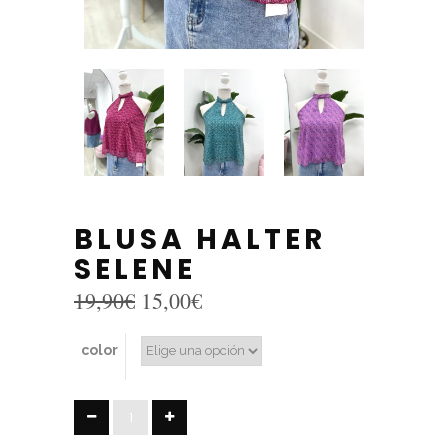
BLUSA HALTER
SELENE
El
El
19,90
€
15,00
€
precio
precio
original
actual
color
era:
es:
19,90€.
15,00€.
BLUSA
HALTER