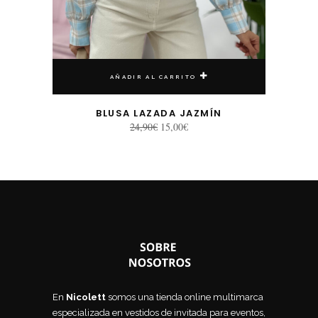
AÑADIR AL CARRITO
BLUSA LAZADA JAZMÍN
El
El
24,90
€
15,00
€
precio
precio
original
actual
era:
es:
24,90€.
15,00€.
En
Nicolett
somos una tienda online multimarca
especializada en vestidos de invitada para eventos,