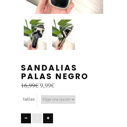
SANDALIAS
PALAS NEGRO
El
El
16,99
€
9,99
€
precio
precio
original
actual
tallas
era:
es:
16,99€.
9,99€.
SANDALIAS
PALAS