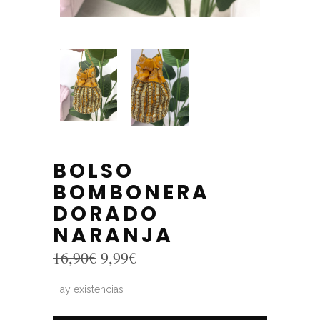
BOLSO
BOMBONERA
DORADO
NARANJA
El
El
16,90
€
9,99
€
precio
precio
original
actual
Hay existencias
era:
es:
16,90€.
9,99€.