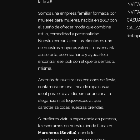
talla 48.
INVIT
INVIT
Somos una empresa familiar formada por
CASU
mujeres para mujeres, nacida en 2017 con
el sueño de ofrecer moda que combine
CALZ
estilo, comodidad y personalidad.
Rebaja
Nuestra cercanía con las clientas es uno
de nuestros mayores valores: nos encanta
asesorarte, acompañarte y ayudarte a
encontrar ese look con el que te sientas tú
misma.
Además de nuestras colecciones de fiesta,
contamos con una línea de ropa casual
ideal para el día a día, sin renunciar a la
elegancia ni al toque especial que
caracteriza todas nuestras prendas.
Si prefieres vivir la experiencia en persona,
te esperamos en nuestra tienda física en
Marchena (Sevilla)
, donde te
atenderemos con la misma pasión y