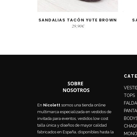
SANDALIAS TACÓN YUTE BROWN
S
SELECCIONAR OPCIONES
SE
29,90
€
CAT
VESTI
TOPS
FALDA
En
Nicolett
somos una tienda online
PANT
multimarca especializada en vestidos de
BODY
invitada para eventos, vestidos low cost
talla única y diseños de mayor calidad
CHAQU
fabricados en España, disponibles hasta la
MONO