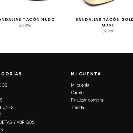
ANDALIAS TACÓN NUDO
SANDALIAS TACÓN GOL
LECCIONAR OPCIONES
SELECCIONAR OPCIONE
29,90
€
MUSE
29,90
€
EGORÍAS
MI CUENTA
DOS
Mi cuenta
Carrito
S
Finalizar compra
ALONES
Tienda
S
ETAS Y ABRIGOS
S