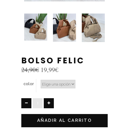
BOLSO FELIC
El
El
24,90
€
19,99
€
precio
precio
original
actual
color
era:
es:
24,90€.
19,99€.
BOLSO
FELIC
quantity
AÑADIR AL CARRITO