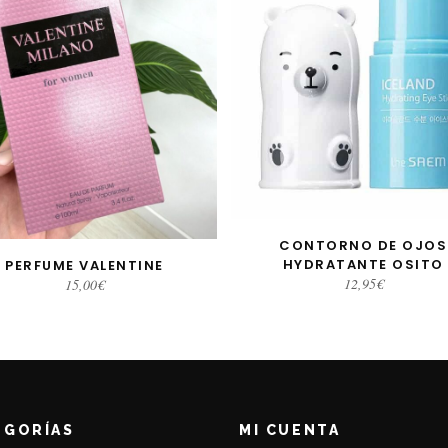
CONTORNO DE OJOS
AÑADIR AL CARRITO
HYDRATANTE OSITO
PERFUME VALENTINE
AÑADIR AL CARRITO
12,95
€
15,00
€
EGORÍAS
MI CUENTA