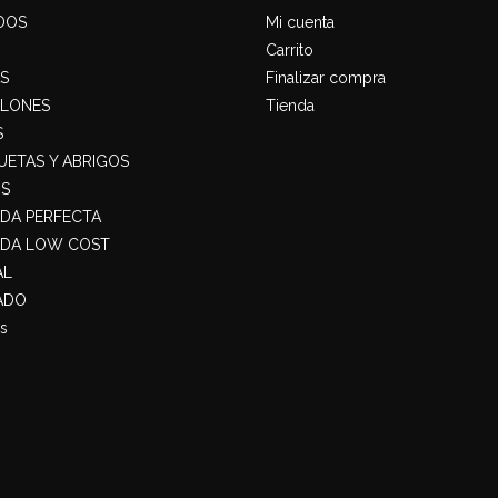
DOS
Mi cuenta
Carrito
S
Finalizar compra
ALONES
Tienda
S
ETAS Y ABRIGOS
S
ADA PERFECTA
ADA LOW COST
AL
ADO
s