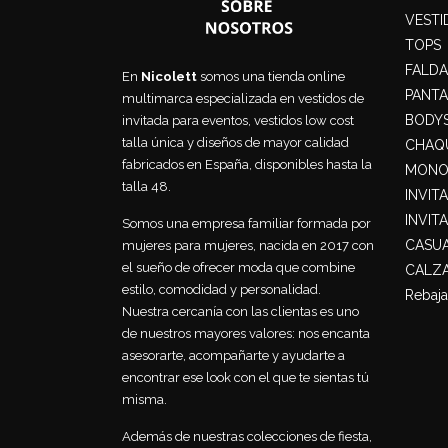
VESTI
TOPS
FALDA
En
Nicolett
somos una tienda online
PANT
multimarca especializada en vestidos de
BODY
invitada para eventos, vestidos low cost
talla única y diseños de mayor calidad
CHAQU
fabricados en España, disponibles hasta la
MONO
talla 48.
INVIT
INVIT
Somos una empresa familiar formada por
CASU
mujeres para mujeres, nacida en 2017 con
el sueño de ofrecer moda que combine
CALZ
estilo, comodidad y personalidad.
Rebaja
Nuestra cercanía con las clientas es uno
de nuestros mayores valores: nos encanta
asesorarte, acompañarte y ayudarte a
encontrar ese look con el que te sientas tú
misma.
Además de nuestras colecciones de fiesta,