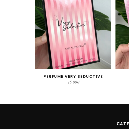
PERFUME VERY SEDUCTIVE
AÑADIR AL CARRITO
15,00
€
CAT