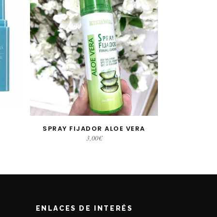
SPRAY FIJADOR ALOE VERA
AÑADIR AL CARRITO
3,00
€
ENLACES DE INTERÉS